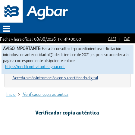
Fecha y hora oficial:
08/08/2026
13:14h
+00:00
Menu
AVISO IMPORTANTE:
Para la consulta de procedimientos de licitación
iniciados con anterioridad al 31 de diciembre de 2021, es preciso acceder a la
pàgina correspondiente al siguiente enlace:
https://perfilcontratante.agbar.net
Acceda a más información con su certificado digital
Inicio
>
Verificador copia auténtica
Verificador copia auténtica