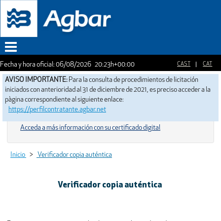
Fecha y hora oficial:
06/08/2026
20:23h
+00:00
Menu
AVISO IMPORTANTE:
Para la consulta de procedimientos de licitación
iniciados con anterioridad al 31 de diciembre de 2021, es preciso acceder a la
pàgina correspondiente al siguiente enlace:
https://perfilcontratante.agbar.net
Acceda a más información con su certificado digital
Inicio
>
Verificador copia auténtica
Verificador copia auténtica