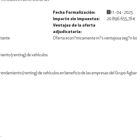
Fecha Formalización
11 - 04 - 2025
Importe sin impuestos
20.896.655,76 €
Ventajas de la oferta
adjudicataria
tante
Oferta econ?micamente m?s ventajosa seg?n los cr
iento (renting) de vehículos
rrendamiento (renting) de vehículos en beneficio de las empresas del Grupo Agbar