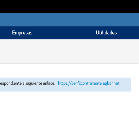
Empresas
Utilidades
rrespondiente al siguiente enlace:
https://perfilcontratante.agbar.net