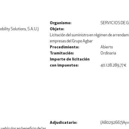
Organismo
SERVICIOS DE 
lity Solutions, S.A.U.)
Objeto
Licitación del suministro en régimen de arrendami
empresas del Grupo Agbar
Procedimiento
Abierto
Tramitación
Ordinaria
Importe de licitación
con impuestos
40.128.289,77 €
Adjudicatario
(A80292667)Ayven
 vehículos en beneficio de las