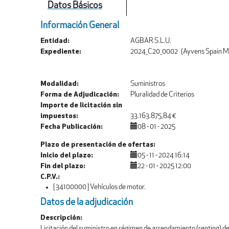
Datos Básicos
Información General
Entidad
AGBAR S.L.U.
Expediente
2024_C20_0002 (Ayvens Spain Mobi
Modalidad
Suministros
Forma de Adjudicación
Pluralidad de Criterios
Importe de licitación sin
impuestos
33.163.875,84 €
Fecha Publicación
08 - 01 - 2025
Plazo de presentación de ofertas
Inicio del plazo
05 - 11 - 2024 16:14
Fin del plazo
22 - 01 - 2025 12:00
C.P.V.
[ 34100000 ]
Vehículos de motor.
Datos de la adjudicación
Descripción
Licitación del suministro en régimen de arrendamiento (renting) de