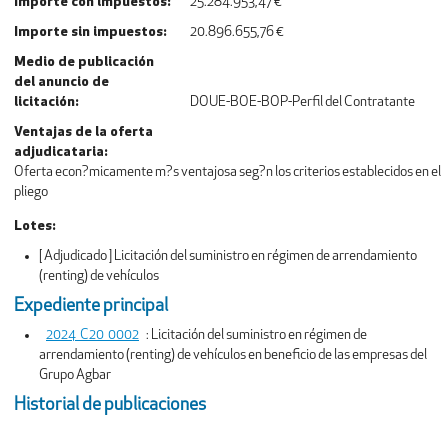
Importe con impuestos
25.284.953,47 €
Importe sin impuestos
20.896.655,76 €
Medio de publicación
del anuncio de
licitación
DOUE-BOE-BOP-Perfil del Contratante
Ventajas de la oferta
adjudicataria
Oferta econ?micamente m?s ventajosa seg?n los criterios establecidos en el
pliego
Lotes
[ Adjudicado ]
Licitación del suministro en régimen de arrendamiento
(renting) de vehículos
Expediente principal
2024_C20_0002
:
Licitación del suministro en régimen de
arrendamiento (renting) de vehículos en beneficio de las empresas del
Grupo Agbar
Historial de publicaciones