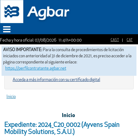
Fecha y hora oficial:
07/08/2026
11:41h
+00:00
Menu
AVISO IMPORTANTE:
Para la consulta de procedimientos de licitación
iniciados con anterioridad al 31 de diciembre de 2021, es preciso acceder a la
pàgina correspondiente al siguiente enlace:
https://perfilcontratante.agbar.net
Acceda a más información con su certificado digital
Inicio
Inicio
Expediente: 2024_C20_0002 (Ayvens Spain
Mobility Solutions, S.A.U.)