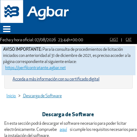
Fecha y hora oficial:
07/08/2026
23:44h
+00:00
Menu
AVISO IMPORTANTE:
Para la consulta de procedimientos de licitación
iniciados con anterioridad al 31 de diciembre de 2021, es preciso acceder a la
pàgina correspondiente al siguiente enlace:
https://perfilcontratante.agbar.net
Acceda a más información con su certificado digital
Inicio
>
Descarga de Software
Descarga de Software
En esta sección podrá descargar el software necesario para poder licitar
electrónicamente. Compruebe
aquí
si cumple los requisitos necesarios para
la instalación del software.