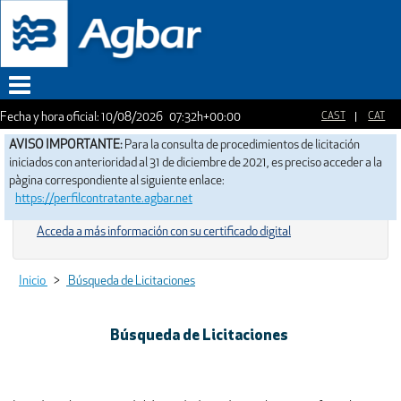
Fecha y hora oficial:
10/08/2026
07:32h
+00:00
Menu
AVISO IMPORTANTE:
Para la consulta de procedimientos de licitación
iniciados con anterioridad al 31 de diciembre de 2021, es preciso acceder a la
pàgina correspondiente al siguiente enlace:
https://perfilcontratante.agbar.net
Acceda a más información con su certificado digital
Inicio
>
Búsqueda de Licitaciones
Búsqueda de Licitaciones