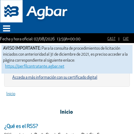
Fecha y hora oficial:
07/08/2026
13:59h
+00:00
Menu
AVISO IMPORTANTE:
Para la consulta de procedimientos de licitación
iniciados con anterioridad al 31 de diciembre de 2021, es preciso acceder a la
pàgina correspondiente al siguiente enlace:
https://perfilcontratante.agbar.net
Acceda a más información con su certificado digital
Inicio
Inicio
¿Qué es el RSS?