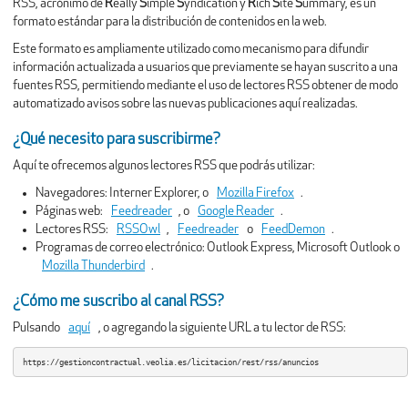
RSS, acrónimo de
R
eally
S
imple
S
yndication y
R
ich
S
ite
S
ummary, es un
formato estándar para la distribución de contenidos en la web.
Este formato es ampliamente utilizado como mecanismo para difundir
información actualizada a usuarios que previamente se hayan suscrito a una
fuentes RSS, permitiendo mediante el uso de lectores RSS obtener de modo
automatizado avisos sobre las nuevas publicaciones aquí realizadas.
¿Qué necesito para suscribirme?
Aquí te ofrecemos algunos lectores RSS que podrás utilizar:
Navegadores:
Interner Explorer, o
Mozilla Firefox
.
Páginas web:
Feedreader
, o
Google Reader
.
Lectores RSS:
RSSOwl
,
Feedreader
o
FeedDemon
.
Programas de correo electrónico:
Outlook Express, Microsoft Outlook o
Mozilla Thunderbird
.
¿Cómo me suscribo al canal RSS?
Pulsando
aquí
, o agregando la siguiente URL a tu lector de RSS:
https://gestioncontractual.veolia.es/licitacion/rest/rss/anuncios