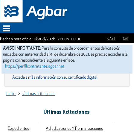
Fecha y hora oficial:
08/08/2026
21:00h
+00:00
Menu
AVISO IMPORTANTE:
Para la consulta de procedimientos de licitación
iniciados con anterioridad al 31 de diciembre de 2021, es preciso acceder a la
pàgina correspondiente al siguiente enlace:
https://perfilcontratante.agbar.net
Acceda a más información con su certificado digital
Inicio
>
Últimas licitaciones
Últimas licitaciones
Expedientes
Adjudicaciones Y Formalizaciones