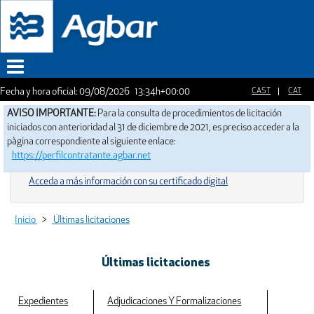
Fecha y hora oficial:
09/08/2026
13:34h
+00:00
Menu
AVISO IMPORTANTE:
Para la consulta de procedimientos de licitación
iniciados con anterioridad al 31 de diciembre de 2021, es preciso acceder a la
pàgina correspondiente al siguiente enlace:
https://perfilcontratante.agbar.net
Acceda a más información con su certificado digital
Inicio
>
Últimas licitaciones
Últimas licitaciones
Expedientes
Adjudicaciones Y Formalizaciones