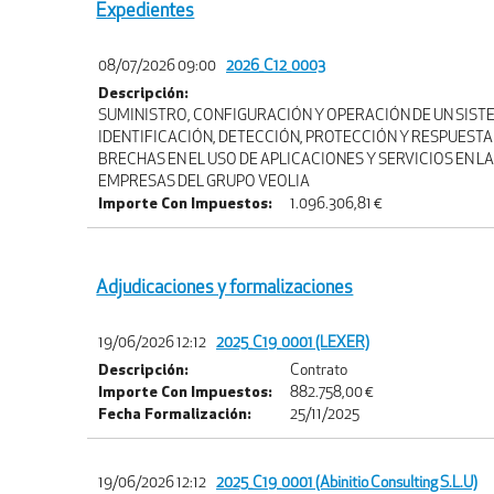
Expedientes
08/07/2026 09:00
2026_C12_0003
Descripción:
SUMINISTRO, CONFIGURACIÓN Y OPERACIÓN DE UN SIST
IDENTIFICACIÓN, DETECCIÓN, PROTECCIÓN Y RESPUESTA
BRECHAS EN EL USO DE APLICACIONES Y SERVICIOS EN L
EMPRESAS DEL GRUPO VEOLIA
Importe Con Impuestos:
1.096.306,81 €
Adjudicaciones y formalizaciones
19/06/2026 12:12
2025_C19_0001 (LEXER)
Descripción:
Contrato
Importe Con Impuestos:
882.758,00 €
Fecha Formalización:
25/11/2025
19/06/2026 12:12
2025_C19_0001 (Abinitio Consulting S.L.U)