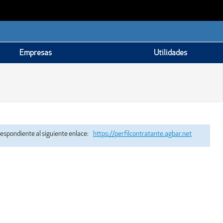
Empresas
Utilidades
rrespondiente al siguiente enlace:
https://perfilcontratante.agbar.net