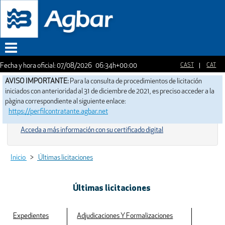
Fecha y hora oficial:
07/08/2026
06:34h
+00:00
Menu
AVISO IMPORTANTE:
Para la consulta de procedimientos de licitación
iniciados con anterioridad al 31 de diciembre de 2021, es preciso acceder a la
pàgina correspondiente al siguiente enlace:
https://perfilcontratante.agbar.net
Acceda a más información con su certificado digital
Inicio
>
Últimas licitaciones
Últimas licitaciones
Expedientes
Adjudicaciones Y Formalizaciones